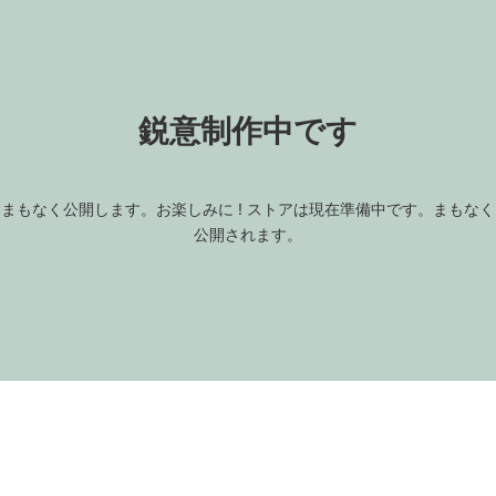
コ
ナ
ン
ビ
テ
ゲ
ン
ー
ツ
シ
鋭意制作中です
へ
ョ
ス
ン
キ
に
ッ
移
まもなく公開します。お楽しみに ! ストアは現在準備中です。まもなく
プ
動
公開されます。