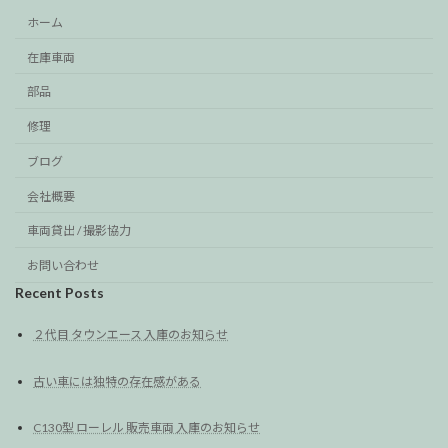
ホーム
在庫車両
部品
修理
ブログ
会社概要
車両貸出 / 撮影協力
お問い合わせ
Recent Posts
２代目 タウンエース 入庫のお知らせ
古い車には独特の存在感がある
C130型 ローレル 販売車両 入庫のお知らせ